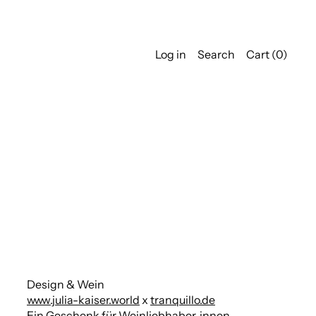
Log in
Search
Cart (
0
)
Design & Wein
www.julia-kaiser.world
x
tranquillo.de
Ein Geschenk für Weinliebhaber_innen