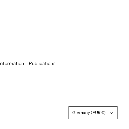
information
Publications
Country/region
Germany (EUR €)