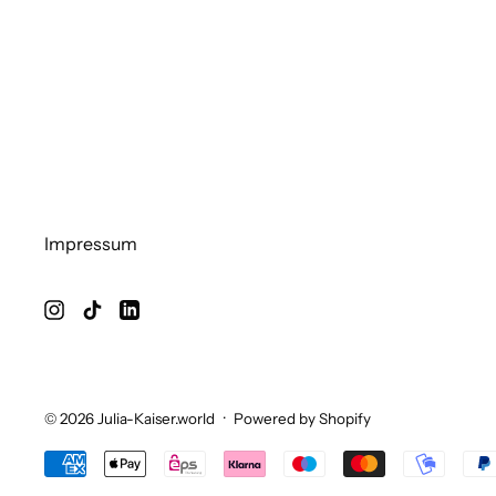
Impressum
© 2026
Julia-Kaiser.world
·
Powered by Shopify
Accepted Payments