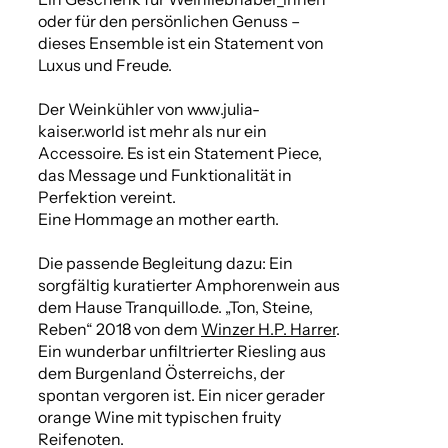
oder für den persönlichen Genuss –
dieses Ensemble ist ein Statement von
Luxus und Freude.
Der Weinkühler von www.julia-
kaiser.world ist mehr als nur ein
Accessoire. Es ist ein Statement Piece,
das Message und Funktionalität in
Perfektion vereint.
Eine Hommage an mother earth.
Die passende Begleitung dazu: Ein
sorgfältig kuratierter Amphorenwein aus
dem Hause Tranquillo.de. „Ton, Steine,
Reben“ 2018 von dem
Winzer H.P. Harrer
.
Ein wunderbar unfiltrierter Riesling aus
dem Burgenland Österreichs, der
spontan vergoren ist. Ein nicer gerader
orange Wine mit typischen fruity
Reifenoten.